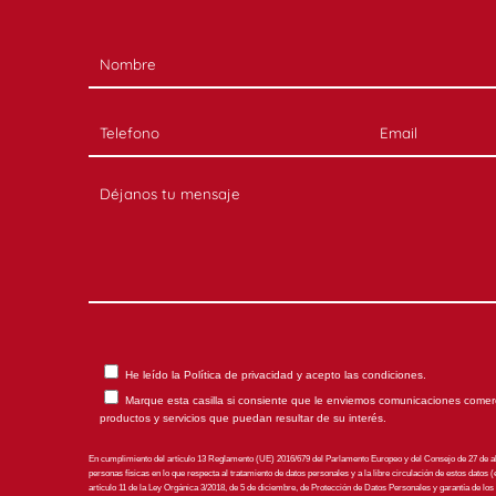
He leído la
Política de privacidad
y acepto las condiciones.
Marque esta casilla si consiente que le enviemos comunicaciones comerc
productos y servicios que puedan resultar de su interés.
En cumplimiento del artículo 13 Reglamento (UE) 2016/679 del Parlamento Europeo y del Consejo de 27 de abri
personas físicas en lo que respecta al tratamiento de datos personales y a la libre circulación de estos datos
artículo 11 de la Ley Orgánica 3/2018, de 5 de diciembre, de Protección de Datos Personales y garantía de lo