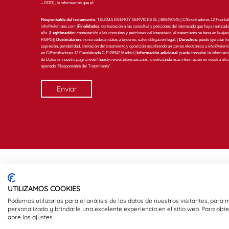
– GDD), le informamos que el:
Responsable del tratamiento
: TELEMA ENERGY SERVICES SL | B88490545 | C/Encofradores 12 Fuenlabr
info@telemaes.com
|
Finalidades
: contestación a las consultas y peticiones del interesado que haya realizad
ello. |
Legitimación
: contestación a las consultas y peticiones del interesado, el tratamiento se basa en la ejec
RGPD)|
Destinatarios
: no se cederán datos a terceros, salvo obligación legal. |
Derechos
: puede ejercitar l
supresión, portabilidad, limitación del tratamiento y oposición escribiendo un correo electrónico a
info@telem
en C/Encofradores 12 Fuenlabrada C.P.:28942 Madrid.|
Información adicional
: puede consultar la informaci
de Datos en nuestra página web / nuestro www.telemaes.com,, o solicitando más información en nuestra oficina
apartado “Responsable del Tratamiento”.
UTILIZAMOS COOKIES
Podemos utilizarlas para el análisis de los datos de nuestros visitantes, para
personalizado y brindarle una excelente experiencia en el sitio web. Para obt
abre los ajustes.
Aviso legal
·
Polític