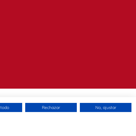
 todo
Rechazar
No, ajustar
 politíca de Calidad