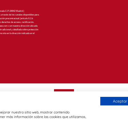
ada C.P.:28942 Madrid |
o a través de los canales disponibles para
ución precontractual (artículo 6.1.b
os derechos de acceso, rectificación,
aes.com
o en nuestra dirección ubicada
ón adicional y detallada sobre protección
 sita en la dirección indicada en el
Aceptar
 mejorar nuestro sitio web, mostrar contenido
ener más información sobre las cookies que utilizamos,
2023 - Telema Energy Services S.L.- Madrid ·
a de Privacidad
·
Política de Cookies
·
Política de protección de datos
·
Ver