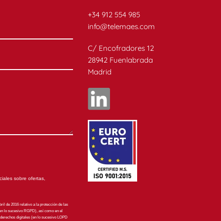
+34 912 554 985
info@telemaes.com
C/ Encofradores 12
28942 Fuenlabrada
Madrid
iales sobre ofertas,
l de 2016 relativo a la protección de las
 (en lo sucesivo RGPD), así como en el
s derechos digitales (en lo sucesivo LOPD