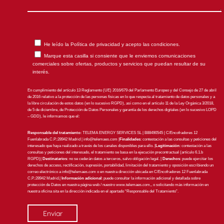
He leído la
Política de privacidad
y acepto las condiciones.
Marque esta casilla si consiente que le enviemos comunicaciones
comerciales sobre ofertas, productos y servicios que puedan resultar de su
interés.
En cumplimiento del artículo 13 Reglamento (UE) 2016/679 del Parlamento Europeo y del Consejo de 27 de abril
de 2016 relativo a la protección de las personas físicas en lo que respecta al tratamiento de datos personales y a
la libre circulación de estos datos (en lo sucesivo RGPD), así como en el artículo 11 de la Ley Orgánica 3/2018,
de 5 de diciembre, de Protección de Datos Personales y garantía de los derechos digitales (en lo sucesivo LOPD
– GDD), le informamos que el:
Responsable del tratamiento
: TELEMA ENERGY SERVICES SL | B88490545 | C/Encofradores 12
Fuenlabrada C.P.:28942 Madrid |
info@telemaes.com
|
Finalidades
: contestación a las consultas y peticiones del
interesado que haya realizado a través de los canales disponibles para ello. |
Legitimación
: contestación a las
consultas y peticiones del interesado, el tratamiento se basa en la ejecución precontractual (artículo 6.1.b
RGPD)|
Destinatarios
: no se cederán datos a terceros, salvo obligación legal. |
Derechos
: puede ejercitar los
derechos de acceso, rectificación, supresión, portabilidad, limitación del tratamiento y oposición escribiendo un
correo electrónico a
info@telemaes.com
o en nuestra dirección ubicada en C/Encofradores 12 Fuenlabrada
C.P.:28942 Madrid.|
Información adicional
: puede consultar la información adicional y detallada sobre
protección de Datos en nuestra página web / nuestro www.telemaes.com,, o solicitando más información en
nuestra oficina sita en la dirección indicada en el apartado “Responsable del Tratamiento”.