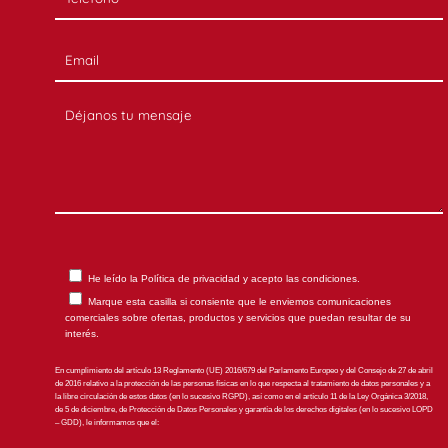
He leído la
Política de privacidad
y acepto las condiciones.
Marque esta casilla si consiente que le enviemos comunicaciones
comerciales sobre ofertas, productos y servicios que puedan resultar de su
interés.
En cumplimiento del artículo 13 Reglamento (UE) 2016/679 del Parlamento Europeo y del Consejo de 27 de abril
de 2016 relativo a la protección de las personas físicas en lo que respecta al tratamiento de datos personales y a
la libre circulación de estos datos (en lo sucesivo RGPD), así como en el artículo 11 de la Ley Orgánica 3/2018,
de 5 de diciembre, de Protección de Datos Personales y garantía de los derechos digitales (en lo sucesivo LOPD
– GDD), le informamos que el: