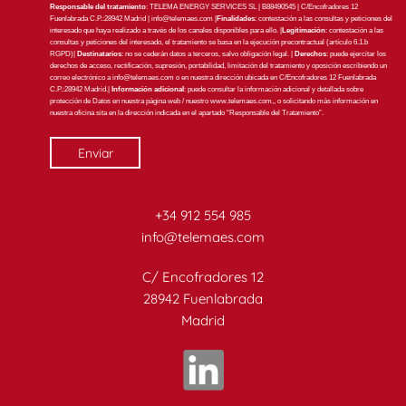
Responsable del tratamiento
: TELEMA ENERGY SERVICES SL | B88490545 | C/Encofradores 12
Fuenlabrada C.P.:28942 Madrid |
info@telemaes.com
|
Finalidades
: contestación a las consultas y peticiones del
interesado que haya realizado a través de los canales disponibles para ello. |
Legitimación
: contestación a las
consultas y peticiones del interesado, el tratamiento se basa en la ejecución precontractual (artículo 6.1.b
RGPD)|
Destinatarios
: no se cederán datos a terceros, salvo obligación legal. |
Derechos
: puede ejercitar los
derechos de acceso, rectificación, supresión, portabilidad, limitación del tratamiento y oposición escribiendo un
correo electrónico a
info@telemaes.com
o en nuestra dirección ubicada en C/Encofradores 12 Fuenlabrada
C.P.:28942 Madrid.|
Información adicional
: puede consultar la información adicional y detallada sobre
protección de Datos en nuestra página web / nuestro www.telemaes.com,, o solicitando más información en
nuestra oficina sita en la dirección indicada en el apartado “Responsable del Tratamiento”.
+34 912 554 985
info@telemaes.com
C/ Encofradores 12
28942 Fuenlabrada
Madrid