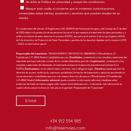
He leído la
Política de privacidad
y acepto las condiciones.
Marque esta casilla si consiente que le enviemos comunicaciones
comerciales sobre ofertas, productos y servicios que puedan resultar de su
interés.
En cumplimiento del artículo 13 Reglamento (UE) 2016/679 del Parlamento Europeo y del Consejo de 27 de abril
de 2016 relativo a la protección de las personas físicas en lo que respecta al tratamiento de datos personales y a
la libre circulación de estos datos (en lo sucesivo RGPD), así como en el artículo 11 de la Ley Orgánica 3/2018,
de 5 de diciembre, de Protección de Datos Personales y garantía de los derechos digitales (en lo sucesivo LOPD
– GDD), le informamos que el:
Responsable del tratamiento
: TELEMA ENERGY SERVICES SL | B88490545 | C/Encofradores 12
Fuenlabrada C.P.:28942 Madrid |
info@telemaes.com
|
Finalidades
: contestación a las consultas y peticiones del
interesado que haya realizado a través de los canales disponibles para ello. |
Legitimación
: contestación a las
consultas y peticiones del interesado, el tratamiento se basa en la ejecución precontractual (artículo 6.1.b
RGPD)|
Destinatarios
: no se cederán datos a terceros, salvo obligación legal. |
Derechos
: puede ejercitar los
derechos de acceso, rectificación, supresión, portabilidad, limitación del tratamiento y oposición escribiendo un
correo electrónico a
info@telemaes.com
o en nuestra dirección ubicada en C/Encofradores 12 Fuenlabrada
C.P.:28942 Madrid.|
Información adicional
: puede consultar la información adicional y detallada sobre
protección de Datos en nuestra página web / nuestro www.telemaes.com,, o solicitando más información en
nuestra oficina sita en la dirección indicada en el apartado “Responsable del Tratamiento”.
+34 912 554 985
info@telemaes.com